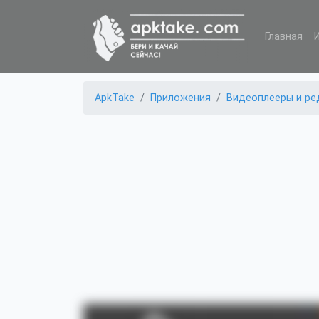
Главная
ApkTake
Приложения
Видеоплееры и ре