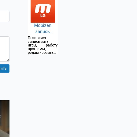
Mobizen
запись
экрана (LG)
Позволяет
записывать
игры, работу
программ,
редактировать
видео