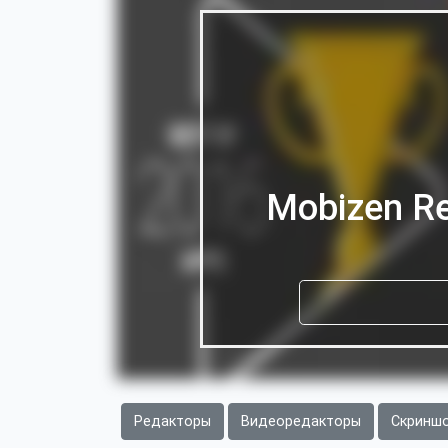
Mobizen R
Редакторы
Видеоредакторы
Скринш