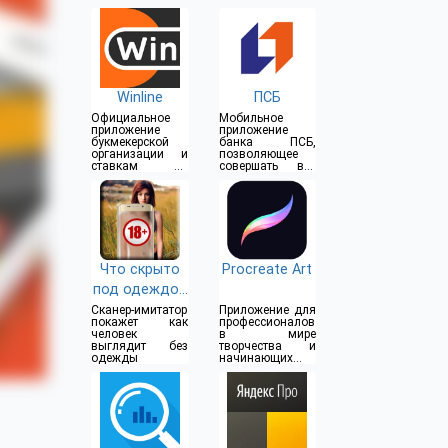
Winline
ПСБ
Официальное
Мобильное
приложение
приложение
букмекерской
банка ПСБ,
организации и
позволяющее
ставкам на
совершать все
спорт
операции прямо
из дома
Что скрыто
Procreate Art
под одеждой
(18+)
Сканер-имитатор
Приложение для
покажет как
профессионалов
человек
в мире
выглядит без
творчества и
одежды
начинающих
художников