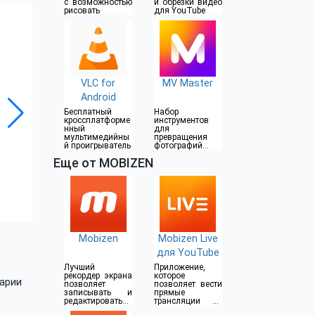
с возможностью
и обрезки видео
рисовать
для YouTube
VLC for
MV Master
Android
Бесплатный
Набор
кроссплатформе
инструментов
нный
для
мультимедийны
превращения
й проигрыватель
фотографий в
потрясающие
Еще от MOBIZEN
клипы
Mobizen
Mobizen Live
для YouTube
Лучший
Приложение,
рекордер экрана
которое
арии
позволяет
позволяет вести
записывать и
прямые
редактировать
трансляции на
видео
YouTube