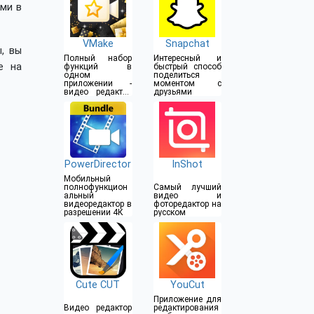
ями в
VMake
Snapchat
, вы
Полный набор
Интересный и
е на
функций в
быстрый способ
одном
поделиться
приложении -
моментом с
видео редактор
друзьями
и фото музыка
PowerDirector
InShot
Мобильный
полнофункцион
Самый лучший
альный
видео и
видеоредактор в
фоторедактор на
разрешении 4К
русском
Cute CUT
YouCut
Приложение для
Видео редактор
редактирования