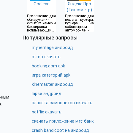
Goclean
Яндекс.Про
(Таксометр)
Приложение для
Приложение для
обнаружения
пешего курьера,
скрытых камер и
курьера на
блокировки
собственном
всплывающей
автомобиле или
рекламы
водителя такси
Популярные запросы
myheritage андроид
mimo скачать
booking.com apk
игра категорий apk
kinemaster андроид
lapse андроид
ьным
планета самоцветов скачать
.
netflix скачать
скачать приложение мтс банк
crash bandicoot на андроид