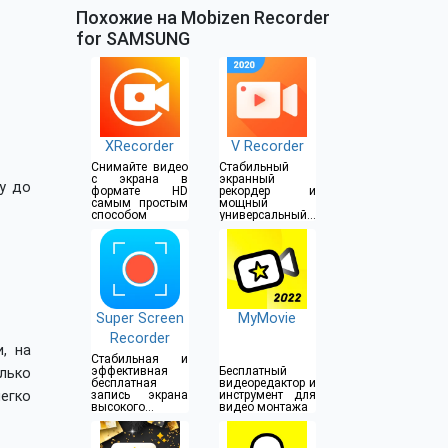
Похожие на Mobizen Recorder
for SAMSUNG
XRecorder
V Recorder
Снимайте видео
Стабильный
с экрана в
экранный
у до
формате HD
рекордер и
самым простым
мощный
способом
универсальный
редактор видео
Super Screen
MyMovie
Recorder
, на
Стабильная и
эффективная
Бесплатный
лько
бесплатная
видеоредактор и
егко
запись экрана
инструмент для
высокого
видео монтажа
разрешения