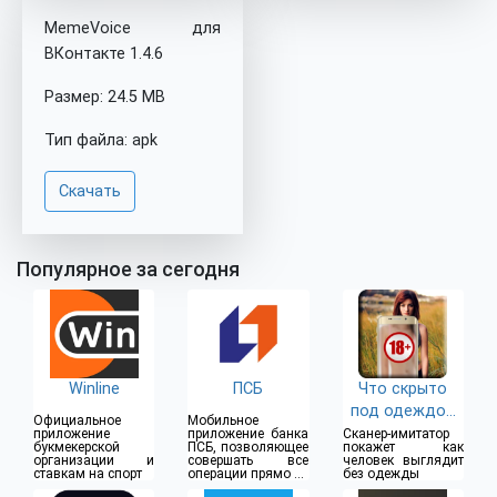
MemeVoice для
ВКонтакте 1.4.6
Размер: 24.5 MB
Тип файла: apk
Скачать
Популярное за сегодня
Winline
ПСБ
Что скрыто
под одеждой
Официальное
Мобильное
(18+)
приложение
приложение банка
Сканер-имитатор
букмекерской
ПСБ, позволяющее
покажет как
организации и
совершать все
человек выглядит
ставкам на спорт
операции прямо из
без одежды
дома