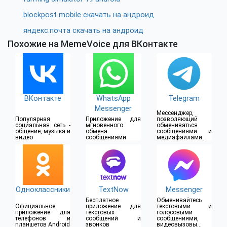
blockpost mobile скачать на андроид
яндекс.почта скачать на андроид
Похожие на MemeVoice для ВКонтакте
ВКонтакте
WhatsApp
Telegram
Messenger
Мессенджер,
Популярная
Приложение для
позволяющий
социальная сеть -
мгновенного
обмениваться
общение, музыка и
обмена
сообщениями и
видео
сообщениями
медиафайлами.
Одноклассники
TextNow
Messenger
Бесплатное
Обменивайтесь
Официальное
приложение для
текстовыми и
приложение для
текстовых
голосовыми
телефонов и
сообщений и
сообщениями,
планшетов Android
звонков
видеовызовы и