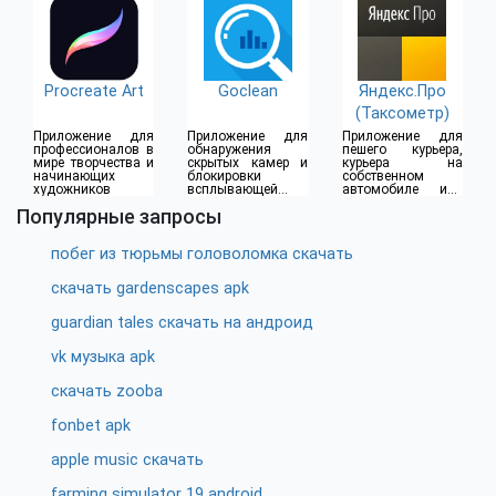
Procreate Art
Goclean
Яндекс.Про
(Таксометр)
Приложение для
Приложение для
Приложение для
профессионалов в
обнаружения
пешего курьера,
мире творчества и
скрытых камер и
курьера на
начинающих
блокировки
собственном
художников
всплывающей
автомобиле или
рекламы
водителя такси
Популярные запросы
побег из тюрьмы головоломка скачать
скачать gardenscapes apk
guardian tales скачать на андроид
vk музыка apk
скачать zooba
fonbet apk
apple music скачать
farming simulator 19 android