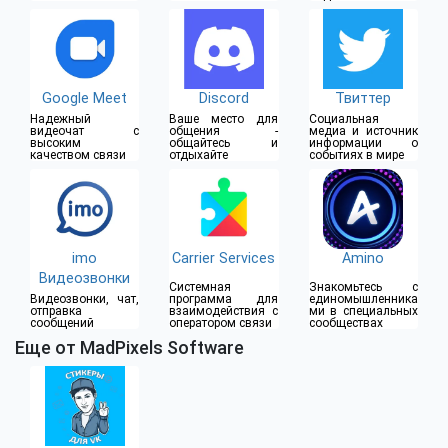
групповые
видеочаты
Google Meet
Discord
Твиттер
Надежный
Ваше место для
Социальная
видеочат с
общения -
медиа и источник
высоким
общайтесь и
информации о
качеством связи
отдыхайте
событиях в мире
imo
Carrier Services
Amino
Видеозвонки
Системная
Знакомьтесь с
Видеозвонки, чат,
программа для
единомышленника
отправка
взаимодействия с
ми в специальных
сообщений
оператором связи
сообществах
Еще от MadPixels Software