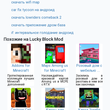
скачать wifi map
car fix tycoon на андроид
скачать lowriders comeback 2
скачать приложение дром база
if: интервальное голодание андроид
Похожие на Lucky Block Mod
Addons for
Maps Among us
Розовый дом с
Minecraft
for Minecraft
мебелью .
Майнкрафт
Протестированная
Наслаждайтесь
Заселись в
коллекция лучших
красивой картой
розовый дом и
карты и моды.
Minecraft
Among us в MCPE
расставь в нем все
дополнений
с RTX
как захочешь
Cartoon Cat
Карты для
Карта Зомби