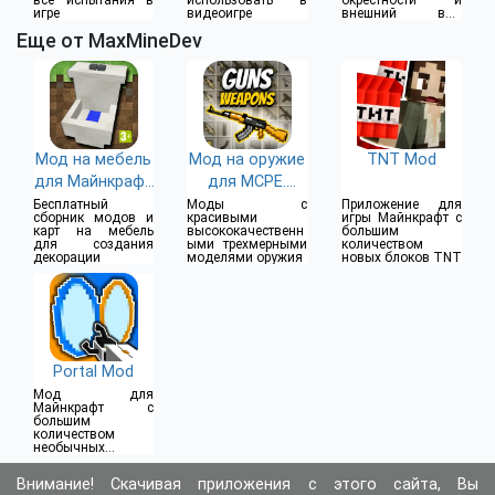
игре
видеоигре
внешний вид
построек
Еще от MaxMineDev
Мод на мебель
Мод на оружие
TNT Mod
для Майнкрафт
для MCPE.
ПЕ (МКПЕ)
Weapon and
Бесплатный
Моды с
Приложение для
сборник модов и
красивыми
игры Майнкрафт с
Guns Mod.
карт на мебель
высококачественн
большим
для создания
ыми трехмерными
количеством
декорации
моделями оружия
новых блоков TNT
Portal Mod
Мод для
Майнкрафт с
большим
количеством
необычных и
загадочных
предметов
Внимание! Скачивая приложения с этого сайта, Вы