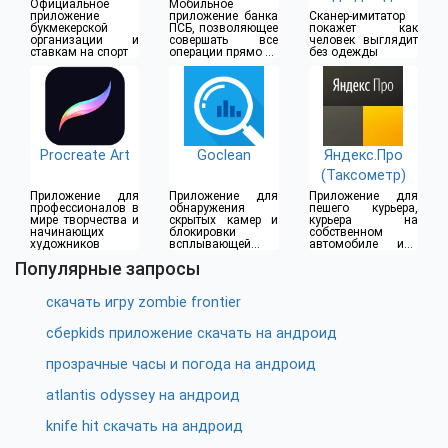
Официальное
Мобильное
(18+)
приложение
приложение банка
Сканер-имитатор
букмекерской
ПСБ, позволяющее
покажет как
организации и
совершать все
человек выглядит
ставкам на спорт
операции прямо из
без одежды
дома
Procreate Art
Goclean
Яндекс.Про
(Таксометр)
Приложение для
Приложение для
Приложение для
профессионалов в
обнаружения
пешего курьера,
мире творчества и
скрытых камер и
курьера на
начинающих
блокировки
собственном
художников
всплывающей
автомобиле или
рекламы
водителя такси
Популярные запросы
скачать игру zombie frontier
сберkids приложение скачать на андроид
прозрачные часы и погода на андроид
atlantis odyssey на андроид
knife hit скачать на андроид