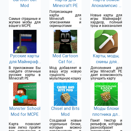
Mod
Minecraft PE
Апокалипсис в
Майнкрафте
Потрясающие
карты для
Новые карты для
Самые страшные и
Minecraft с
игры Майнкрафт:
жуткие мобы для
описаниями и
хардкор, полный
вашего MCPE
скриншотами
трэш и вакханалия
Русские карты
Mod Cartoon
Карты, моды,
для Майнкрафт
Cat for
скины для
PE
Minecraft
Minecraft PE
В приложении Вы
Мод добавляет в
Дополнения для
найдете отличные
вашу игру новую
игры Minecraft PE
русские карты в
сущность -
дает возможность
Minecraft PE
мультяшную кошку
улучшить карту
Monster School
Chisel and Bits
Моды блоки
Mod for MCPE
Mod
плотника для
Майнкрафт ПЕ
Создавай новые
Пакет текстур и
Карта позволит
отдельные блоки,
рельефов, который
вам легко пройти
которые можно
разнообразит
все испытания в
использовать в
окрестности и