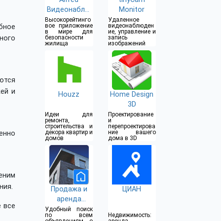
Видеонаблю
Monitor
дение
Высокорейтинго
Удаленное
вое приложение
видеонаблюден
бное
в мире для
ие, управление и
ного
безопасности
запись
жилища
изображений
ются
ей и
Houzz
Home Design
3D
Идеи для
Проектирование
ремонта,
и
строительства и
перепроектирова
декора квартир и
ние вашего
енно
домов
дома в 3D
еним
ния.
Продажа и
ЦИАН
аренда
е все
недвижимост
Удобный поиск
по всем
Недвижимость:
и