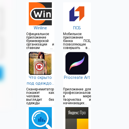
Winline
ПСБ
Официальное
Мобильное
приложение
приложение
букмекерской
банка ПСБ,
организации и
позволяющее
ставкам на
совершать все
спорт
операции прямо
из дома
Что скрыто
Procreate Art
под одеждой
(18+)
Сканер-имитатор
Приложение для
покажет как
профессионалов
человек
в мире
выглядит без
творчества и
одежды
начинающих
художников