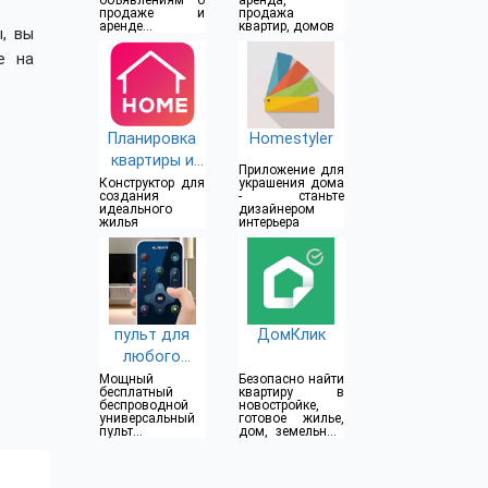
объявлениям о
аренда,
продаже и
продажа
аренде
квартир, домов
, вы
недвижимости
е на
Планировка
Homestyler
квартиры и
Приложение для
дизайн
Конструктор для
украшения дома
создания
- станьте
идеального
дизайнером
жилья
интерьера
пульт для
ДомКлик
любого
телевизора
Мощный
Безопасно найти
бесплатный
квартиру в
беспроводной
новостройке,
универсальный
готовое жилье,
пульт
дом, земельный
дистанционного
участок и
управления
коммерческую
недвижимость