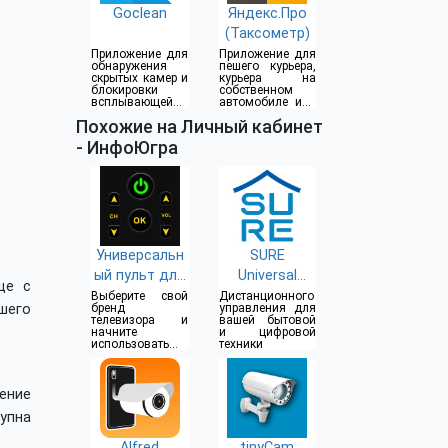
Goclean
Яндекс.Про
(Таксометр)
Приложение для
Приложение для
обнаружения
пешего курьера,
скрытых камер и
курьера на
блокировки
собственном
всплывающей
автомобиле или
рекламы
водителя такси
Похожие на Личный кабинет
- ИнфоЮгра
Универсальн
SURE
ый пульт для
Universal
ще с
телевизоров
Remote
Выберите свой
Дистанционного
шего
бренд
управления для
телевизора и
вашей бытовой
начните
и цифровой
использовать
техники
телефон, как
пульт
ение
упна
Alfred
tinyCam