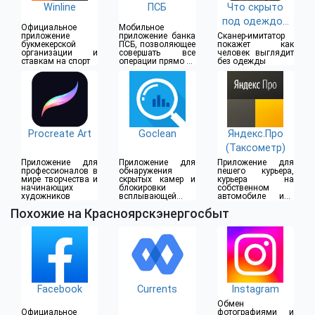
Winline
ПСБ
Что скрыто
под одеждой
Официальное
Мобильное
(18+)
приложение
приложение банка
Сканер-имитатор
букмекерской
ПСБ, позволяющее
покажет как
организации и
совершать все
человек выглядит
ставкам на спорт
операции прямо из
без одежды
дома
Procreate Art
Goclean
Яндекс.Про
(Таксометр)
Приложение для
Приложение для
Приложение для
профессионалов в
обнаружения
пешего курьера,
мире творчества и
скрытых камер и
курьера на
начинающих
блокировки
собственном
художников
всплывающей
автомобиле или
рекламы
водителя такси
Похожие на Красноярскэнергосбыт
Facebook
Currents
Instagram
Обмен
Официальное
фотографиями и