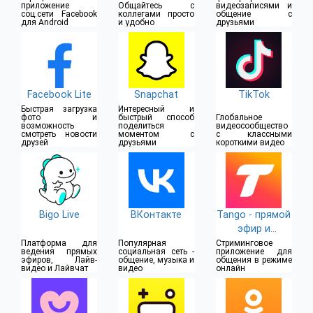
приложение
Общайтесь с
видеозаписями и
соц.сети Facebook
коллегами просто
общение с
для Android
и удобно
друзьями
Facebook Lite
Snapchat
TikTok
Быстрая загрузка
Интересный и
фото и
быстрый способ
Глобальное
возможность
поделиться
видеосообщество
смотреть новости
моментом с
с классными
друзей
друзьями
короткими видео
Bigo Live
ВКонтакте
Tango - прямой
эфир и
видеочат
Платформа для
Популярная
Стриминговое
ведения прямых
социальная сеть -
приложение для
эфиров, Лайв-
общение, музыка и
общения в режиме
видео и Лайвчат
видео
онлайн