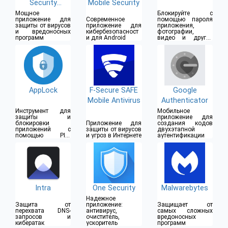
Security
Mobile Security
Antivirus
Мощное
Блокируйте с
приложение для
Современное
помощью пароля
защиты от вирусов
приложение для
приложения,
и вредоносных
кибербезопасност
фотографии,
программ
и для Android
видео и другие
данные
AppLock
F-Secure SAFE
Google
Mobile Antivirus
Authenticator
Инструмент для
Мобильное
защиты и
приложение для
блокировки
Приложение для
создания кодов
приложений с
защиты от вирусов
двухэтапной
помощью PIN-
и угроз в Интернете
аутентификации
кода, рисунка,
пароля, жеста и
отпечатка пальца
Intra
One Security
Malwarebytes
Надежное
Защита от
приложение:
Защищает от
перехвата DNS-
антивирус,
самых сложных
запросов и
очиститель,
вредоносных
кибератак
ускоритель
программ