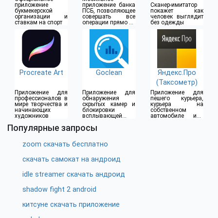
(18+)
приложение
приложение банка
Сканер-имитатор
букмекерской
ПСБ, позволяющее
покажет как
организации и
совершать все
человек выглядит
ставкам на спорт
операции прямо из
без одежды
дома
Procreate Art
Goclean
Яндекс.Про
(Таксометр)
Приложение для
Приложение для
Приложение для
профессионалов в
обнаружения
пешего курьера,
мире творчества и
скрытых камер и
курьера на
начинающих
блокировки
собственном
художников
всплывающей
автомобиле или
рекламы
водителя такси
Популярные запросы
zoom скачать бесплатно
скачать самокат на андроид
idle streamer скачать андроид
shadow fight 2 android
китсуне скачать приложение