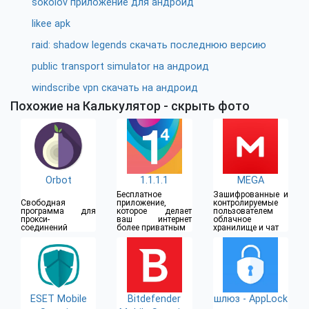
sokolov приложение для андроид
likee apk
raid: shadow legends скачать последнюю версию
public transport simulator на андроид
windscribe vpn скачать на андроид
Похожие на Калькулятор - скрыть фото
Orbot
1.1.1.1
MEGA
Бесплатное
Зашифрованные и
Свободная
приложение,
контролируемые
программа для
которое делает
пользователем
прокси-
ваш интернет
облачное
соединений
более приватным
хранилище и чат
ESET Mobile
Bitdefender
шлюз - AppLock