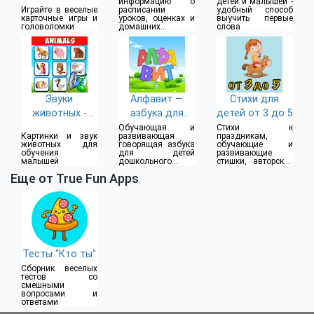
информацию о
детей и малышей -
Играйте в веселые
расписании
удобный способ
карточные игры и
уроков, оценках и
выучить первые
головоломки
домашних
слова
заданиях
Звуки
Алфавит —
Стихи для
животных -
азбука для
детей от 3 до 5
учим зверей
детей
Обучающая и
Стихи к
Картинки и звук
развивающая
праздникам,
животных для
говорящая азбука
обучающие и
обучения
для детей
развивающие
малышей
дошкольного
стишки, авторские
возраста
и тематические
Еще от True Fun Apps
стихотворения для
детей
Тесты "Кто ты"
Сборник веселых
тестов со
смешными
вопросами и
ответами