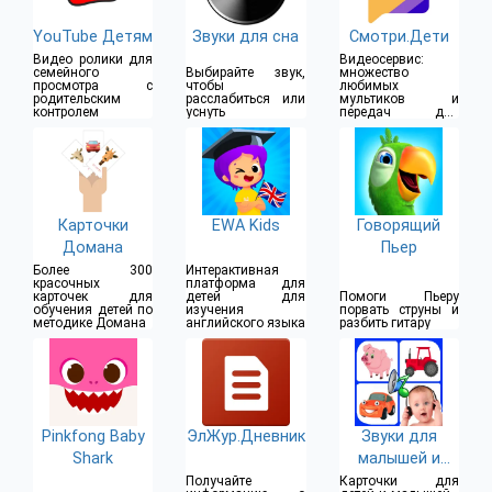
YouTube Детям
Звуки для сна
Смотри.Дети
Видео ролики для
Видеосервис:
семейного
Выбирайте звук,
множество
просмотра с
чтобы
любимых
родительским
расслабиться или
мультиков и
контролем
уснуть
передач для
ваших детей
Карточки
EWA Kids
Говорящий
Домана
Пьер
Более 300
Интерактивная
красочных
платформа для
карточек для
детей для
Помоги Пьеру
обучения детей по
изучения
порвать струны и
методике Домана
английского языка
разбить гитару
Pinkfong Baby
ЭлЖур.Дневник
Звуки для
Shark
малышей и
детей
Получайте
Карточки для