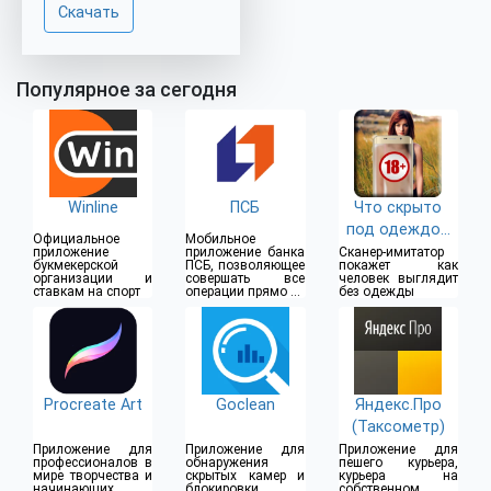
Скачать
Популярное за сегодня
Winline
ПСБ
Что скрыто
под одеждой
Официальное
Мобильное
(18+)
приложение
приложение банка
Сканер-имитатор
букмекерской
ПСБ, позволяющее
покажет как
организации и
совершать все
человек выглядит
ставкам на спорт
операции прямо из
без одежды
дома
Procreate Art
Goclean
Яндекс.Про
(Таксометр)
Приложение для
Приложение для
Приложение для
профессионалов в
обнаружения
пешего курьера,
мире творчества и
скрытых камер и
курьера на
начинающих
блокировки
собственном