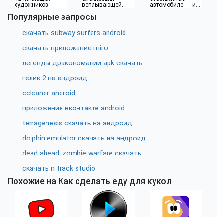
художников
всплывающей
автомобиле или
рекламы
водителя такси
Популярные запросы
скачать subway surfers android
скачать приложение miro
легенды дракономании apk скачать
гелик 2 на андроид
ccleaner android
приложение вконтакте android
terragenesis скачать на андроид
dolphin emulator скачать на андроид
dead ahead: zombie warfare скачать
скачать n track studio
Похожие на Как сделать еду для кукол