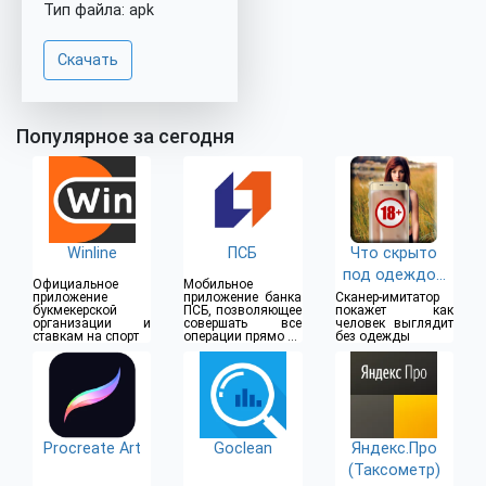
Тип файла: apk
Скачать
Популярное за сегодня
Winline
ПСБ
Что скрыто
под одеждой
Официальное
Мобильное
(18+)
приложение
приложение банка
Сканер-имитатор
букмекерской
ПСБ, позволяющее
покажет как
организации и
совершать все
человек выглядит
ставкам на спорт
операции прямо из
без одежды
дома
Procreate Art
Goclean
Яндекс.Про
(Таксометр)