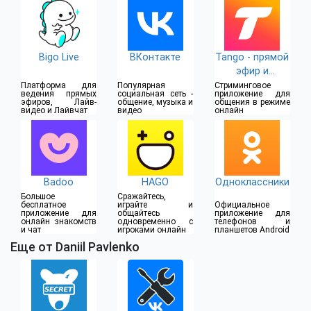
Bigo Live
ВКонтакте
Tango - прямой
эфир и
видеочат
Платформа для
Популярная
Стриминговое
ведения прямых
социальная сеть -
приложение для
эфиров, Лайв-
общение, музыка и
общения в режиме
видео и Лайвчат
видео
онлайн
Badoo
HAGO
Одноклассники
Большое
Сражайтесь,
бесплатное
играйте и
Официальное
приложение для
общайтесь
приложение для
онлайн знакомств
одновременно с
телефонов и
и чат
игроками онлайн
планшетов Android
Еще от Daniil Pavlenko