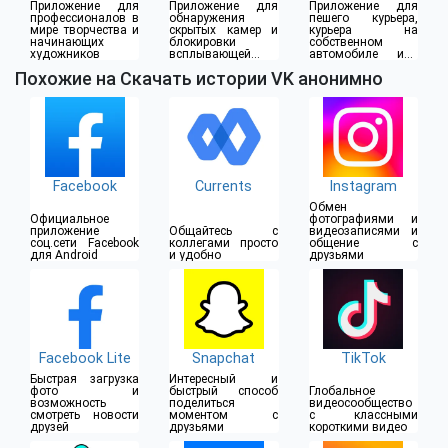
Приложение для
Приложение для
Приложение для
профессионалов в
обнаружения
пешего курьера,
мире творчества и
скрытых камер и
курьера на
начинающих
блокировки
собственном
художников
всплывающей
автомобиле или
рекламы
водителя такси
Похожие на Скачать истории VK анонимно
Facebook
Currents
Instagram
Обмен
Официальное
фотографиями и
приложение
Общайтесь с
видеозаписями и
соц.сети Facebook
коллегами просто
общение с
для Android
и удобно
друзьями
Facebook Lite
Snapchat
TikTok
Быстрая загрузка
Интересный и
фото и
быстрый способ
Глобальное
возможность
поделиться
видеосообщество
смотреть новости
моментом с
с классными
друзей
друзьями
короткими видео