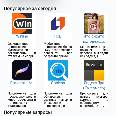
Популярное за сегодня
Winline
ПСБ
Что скрыто
под одеждой
Официальное
Мобильное
(18+)
приложение
приложение банка
Сканер-имитатор
букмекерской
ПСБ, позволяющее
покажет как
организации и
совершать все
человек выглядит
ставкам на спорт
операции прямо из
без одежды
дома
Procreate Art
Goclean
Яндекс.Про
(Таксометр)
Приложение для
Приложение для
Приложение для
профессионалов в
обнаружения
пешего курьера,
мире творчества и
скрытых камер и
курьера на
начинающих
блокировки
собственном
художников
всплывающей
автомобиле или
рекламы
водителя такси
Популярные запросы