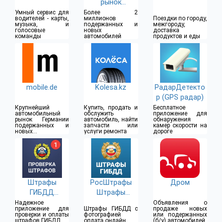
рынок
автомашин
Умный сервис для
Более 2
водителей - карты,
миллионов
Поездки по городу,
музыка, и
подержанных и
межгороду,
голосовые
новых
доставка
команды
автомобилей
продуктов и еды
mobile.de
Kolesa.kz
РадарДетекто
р (GPS радар)
Крупнейший
Купить, продать и
Бесплатное
автомобильный
обслужить
приложение для
рынок Германии
автомобиль, найти
обнаружения
подержанных и
запчасти или
камер скорости на
новых
услуги ремонта
дороге
автомобилей
Штрафы
РосШтрафы
Дром
ГИБДД
Штрафы
официальные
ГИБДД онлайн
Надежное
Объявления о
приложение для
Штрафы ГИБДД с
продаже новых
проверки и оплаты
фотографией
или подержанных
штрафов ГИБДД
оплата онлайн
(б/у) автомобилей