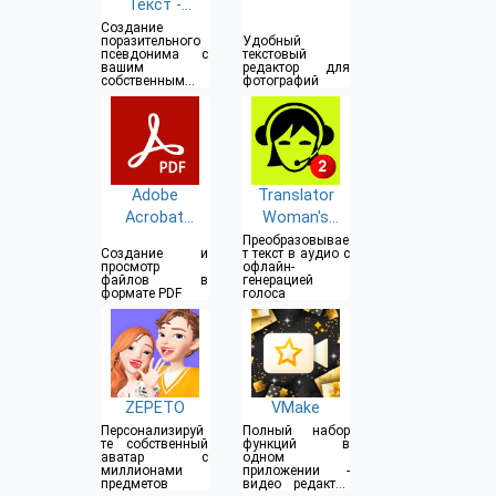
Текст -
Редактор
Создание
поразительного
Удобный
никнеймов с
псевдонима с
текстовый
вашим
редактор для
символами
собственным
фотографий
стилем
Adobe
Translator
Acrobat
Woman's
Reader
Voice - TTS
Преобразовывае
Создание и
т текст в аудио с
просмотр
офлайн-
файлов в
генерацией
формате PDF
голоса
ZEPETO
VMake
Персонализируй
Полный набор
те собственный
функций в
аватар с
одном
миллионами
приложении -
предметов
видео редактор