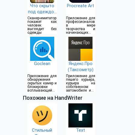
Что скрыто
Procreate Art
под одеждой
(18+)
Сканер-имитатор
Приложение для
покажет как
профессионалов
человек
в мире
выглядит без
творчества и
одежды
начинающих
художников
Goclean
Яндекс.Про
(Таксометр)
Приложение для
Приложение для
обнаружения
пешего курьера,
скрытых камер и
курьера на
блокировки
собственном
всплывающей
автомобиле или
рекламы
водителя такси
Похожие на HandWriter
Стильный
Text