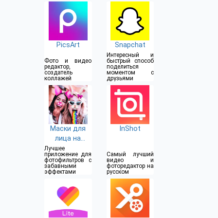
и фото музыка
PicsArt
Snapchat
Интересный и
Фото и видео
быстрый способ
редактор,
поделиться
создатель
моментом с
коллажей
друзьями
Маски для
InShot
лица на
камеру: фото
Лучшее
приложение для
Самый лучший
смайликов,
фотофильтров с
видео и
забавными
фоторедактор на
стикеры
эффектами
русском