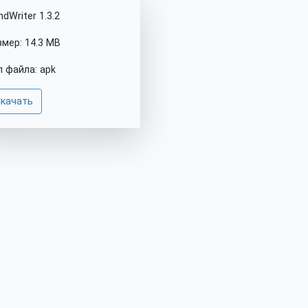
dWriter 1.3.2
змер: 14.3 MB
п файла: apk
качать