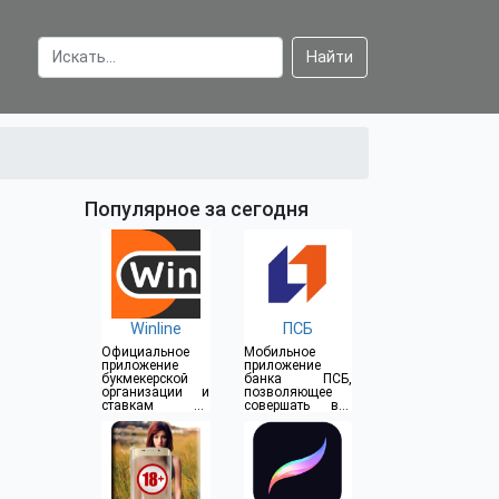
Найти
Популярное за сегодня
Winline
ПСБ
Официальное
Мобильное
приложение
приложение
букмекерской
банка ПСБ,
организации и
позволяющее
ставкам на
совершать все
спорт
операции прямо
из дома