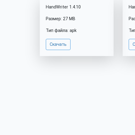
HandWriter 1.4.10
Han
Размер: 27 MB
Ра
Тип файла: apk
Ти
Скачать
С