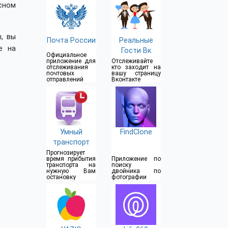
сном
, вы
Почта России
Реальные
е на
Гости Вк
Официальное
приложение для
Отслеживайте
отслеживания
кто заходит на
почтовых
вашу страницу
отправлений
Вконтакте
Умный
FindClone
транспорт
Прогнозирует
время прибытия
Приложение по
транспорта на
поиску
нужную Вам
двойника по
остановку
фотографии