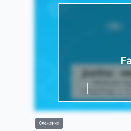
Fa
Слежение