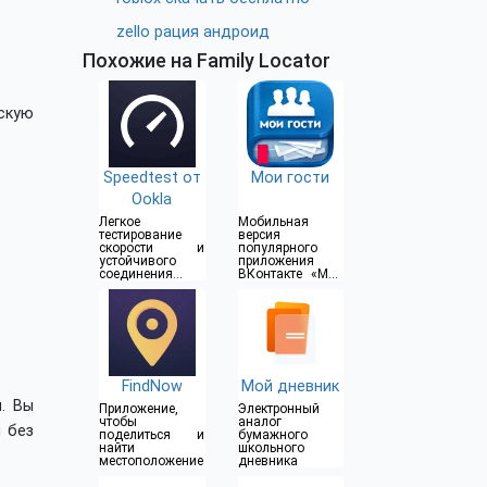
zello рация андроид
Похожие на Family Locator
скую
Speedtest от
Мои гости
Ookla
Легкое
Мобильная
тестирование
версия
скорости и
популярного
устойчивого
приложения
соединения в
ВКонтакте «Мои
одно
Гости»
прикосновение
FindNow
Мой дневник
. Вы
Приложение,
Электронный
чтобы
аналог
ы без
поделиться и
бумажного
найти
школьного
местоположение
дневника