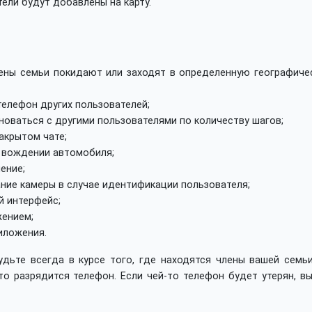
ели будут добавлены на карту.
лены семьи покидают или заходят в определенную географиче
телефон других пользователей;
новаться с другими пользователями по количеству шагов;
акрытом чате;
 вождении автомобиля;
ение;
ние камеры в случае идентификации пользователя;
й интерфейс;
жением;
иложения.
дьте всегда в курсе того, где находятся члены вашей семьи
то разрядится телефон. Если чей-то телефон будет утерян, в