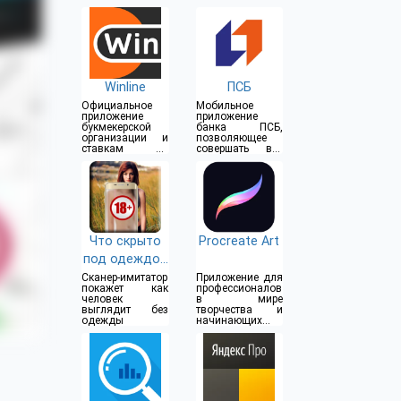
Winline
ПСБ
Официальное
Мобильное
приложение
приложение
букмекерской
банка ПСБ,
организации и
позволяющее
ставкам на
совершать все
спорт
операции прямо
из дома
Что скрыто
Procreate Art
под одеждой
(18+)
Сканер-имитатор
Приложение для
покажет как
профессионалов
человек
в мире
выглядит без
творчества и
одежды
начинающих
художников