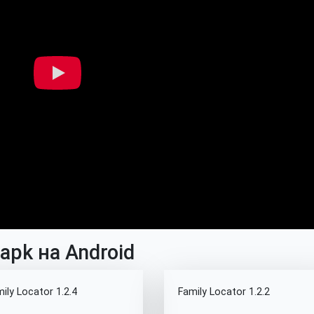
 apk на Android
ily Locator 1.2.4
Family Locator 1.2.2