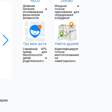
YAZIO
Life360
Дневник
Мощное и
питания и
точное
отслеживание
приложение для
физической
определения
активности
координат
Где мои дети
Найти друзей
Семейный GPS-
Идентифицирует
трекер для
точное
безопасности
местоположение
детей и
на
родительского
навигационном
контроля
карте
арии