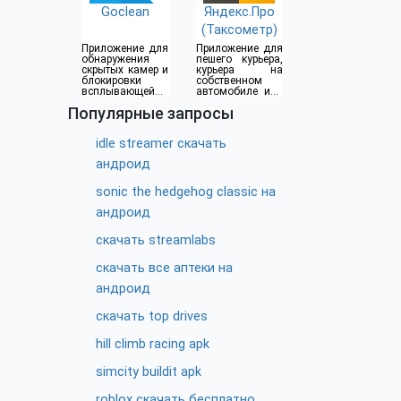
Goclean
Яндекс.Про
(Таксометр)
Приложение для
Приложение для
обнаружения
пешего курьера,
скрытых камер и
курьера на
блокировки
собственном
всплывающей
автомобиле или
рекламы
водителя такси
Популярные запросы
idle streamer скачать
андроид
sonic the hedgehog classic на
андроид
скачать streamlabs
скачать все аптеки на
андроид
скачать top drives
hill climb racing apk
simcity buildit apk
roblox скачать бесплатно