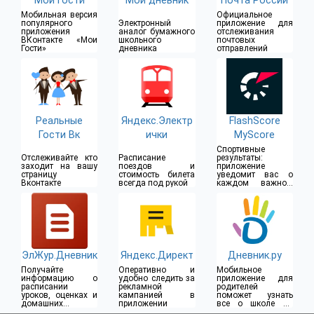
Мои гости
Мой дневник
Почта России
Мобильная версия
Официальное
популярного
Электронный
приложение для
приложения
аналог бумажного
отслеживания
ВКонтакте «Мои
школьного
почтовых
Гости»
дневника
отправлений
Реальные
Яндекс.Электр
FlashScore
Гости Вк
ички
MyScore
Спортивные
Отслеживайте кто
Расписание
результаты:
заходит на вашу
поездов и
приложение
страницу
стоимость билета
уведомит вас о
Вконтакте
всегда под рукой
каждом важном
моменте матча
ЭлЖур.Дневник
Яндекс.Директ
Дневник.ру
Получайте
Оперативно и
Мобильное
информацию о
удобно следить за
приложение для
расписании
рекламной
родителей
уроков, оценках и
кампанией в
поможет узнать
домашних
приложении
все о школе на
заданиях
одном экране