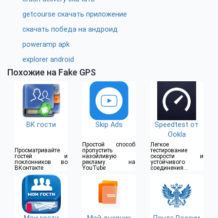
getcourse скачать приложение
скачать победа на андроид
poweramp apk
explorer android
Похожие на Fake GPS
ВК гости
Skip Ads
Speedtest от
Ookla
Простой способ
Легкое
Просматривайте
пропустить
тестирование
гостей и
назойливую
скорости и
поклонников во
рекламу на
устойчивого
ВКонтакте
YouTube
соединения в
одно
прикосновение