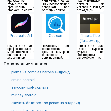
(18+)
приложение
приложение банка
Сканер-имитатор
букмекерской
ПСБ, позволяющее
покажет как
организации и
совершать все
человек выглядит
ставкам на спорт
операции прямо из
без одежды
дома
Procreate Art
Goclean
Яндекс.Про
(Таксометр)
Приложение для
Приложение для
Приложение для
профессионалов в
обнаружения
пешего курьера,
мире творчества и
скрытых камер и
курьера на
начинающих
блокировки
собственном
художников
всплывающей
автомобиле или
рекламы
водителя такси
Популярные запросы
plants vs zombies heroes андроид
amino android
таксовичкоф скачать
mir pay android
скачать dictators : no peace на андроид
crash delivery скачать