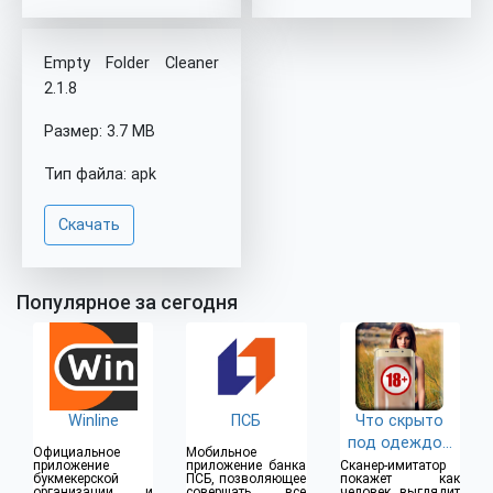
Empty Folder Cleaner
2.1.8
Размер: 3.7 MB
Тип файла: apk
Скачать
Популярное за сегодня
Winline
ПСБ
Что скрыто
под одеждой
Официальное
Мобильное
(18+)
приложение
приложение банка
Сканер-имитатор
букмекерской
ПСБ, позволяющее
покажет как
организации и
совершать все
человек выглядит