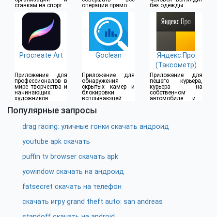
ставкам на спорт
операции прямо из
без одежды
дома
Procreate Art
Goclean
Яндекс.Про
(Таксометр)
Приложение для
Приложение для
Приложение для
профессионалов в
обнаружения
пешего курьера,
мире творчества и
скрытых камер и
курьера на
начинающих
блокировки
собственном
художников
всплывающей
автомобиле или
рекламы
водителя такси
Популярные запросы
drag racing: уличные гонки скачать андроид
youtube apk скачать
puffin tv browser скачать apk
yowindow скачать на андроид
fatsecret скачать на телефон
скачать игру grand theft auto: san andreas
standoff скачать на android