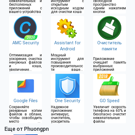
нежелательных и
инструмент с
свободное
бесполезных
открытым
пространство
приложений с
исходным кодом
одним нажатием
вашего устройства
для очистки кэша
кнопки
AMC Security
Assistant for
Очиститель
Android
памяти
Оптимизация и
Мощный
ускорение, очистка
инструмент для
Приложение
ненужных файлов
повышения
очищает память
и кэша,
производительнос
выбранных
увеличение
ти вашего
приложений
производительнос
устройства
ти
Google Files
One Security
GO Speed
Сохраняйте
Надежное
Увеличит скорость
резервные копии
приложение:
телефона на 60% и
файлов в облаке,
антивирус,
безопасно очистит
чтобы освободить
очиститель,
нежелательные
место на
ускоритель
файлы
устройстве
Еще от Phuongpn