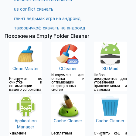
us conflict скачать
гвинт ведьмак игра на андроид
таксовичкоф скачать на андроид
Похожие на Empty Folder Cleaner
Clean Master
CCleaner
SD Maid
Инструмент для
Набор
Инструмент по
очистки и
инструментов для
очистке и
оптимизации
управления
оптимизации
операционных
приложениями и
вашего устройства
систем
файлами
Application
Cache Cleaner
Cache Cleaner
Manager
Удаление
Бесплатный
Очистить кэш и