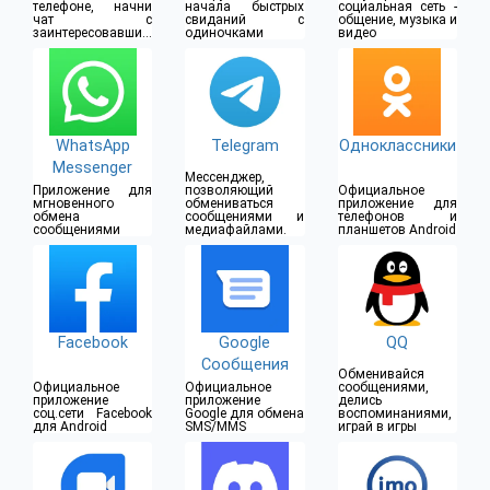
свидания и
телефоне, начни
начала быстрых
социальная сеть -
чат с
свиданий с
общение, музыка и
встречи
заинтересовавшим
одиночками
видео
тебя человеком
WhatsApp
Telegram
Одноклассники
Messenger
Мессенджер,
Приложение для
позволяющий
Официальное
мгновенного
обмениваться
приложение для
обмена
сообщениями и
телефонов и
сообщениями
медиафайлами.
планшетов Android
Facebook
Google
QQ
Сообщения
Обменивайся
Официальное
Официальное
сообщениями,
приложение
приложение
делись
соц.сети Facebook
Google для обмена
воспоминаниями,
для Android
SMS/MMS
играй в игры