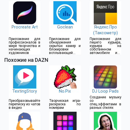
дома
Procreate Art
Goclean
Яндекс.Про
(Таксометр)
Приложение для
Приложение для
Приложение для
профессионалов в
обнаружения
пешего курьера,
мире творчества и
скрытых камер и
курьера на
начинающих
блокировки
собственном
художников
всплывающей
автомобиле или
рекламы
водителя такси
Похожие на DAZN
TextingStory
No.Pix
DJ Loop Pads
Создание музыку
Преобразовывайте
Творческая игра-
со
переписку из чатов
раскраска по
спец.эффектами в
в видео
номерам
разных стилях