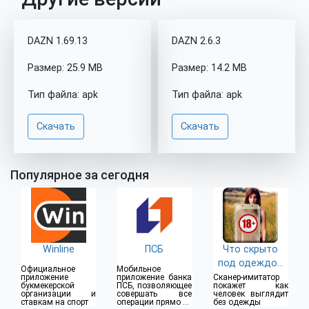
DAZN 1.69.13
DAZN 2.6.3
Размер: 25.9 MB
Размер: 14.2 MB
Тип файла: apk
Тип файла: apk
Скачать
Скачать
Популярное за сегодня
Winline
ПСБ
Что скрыто
под одеждой
Официальное
Мобильное
(18+)
приложение
приложение банка
Сканер-имитатор
букмекерской
ПСБ, позволяющее
покажет как
организации и
совершать все
человек выглядит
ставкам на спорт
операции прямо из
без одежды