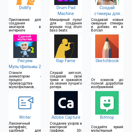
Dollify
Drum Pad
Создай
Machine
стикеры для
WhatsApp
Приложение для
Микшерный пульт
Создавай новые
создания
для создания
смешные стикеры
аватаров в
музыки под drum
и добавь их в
интернете
bass beats
Вотсап
Рисуем
Rap Fame
Sketchbook
Мультфильмы 2
Станьте
Слушай хип-хоп,
аниматором -
создавай свои
процесс
треки и сражайся
От эскизов до
производства
за звание лучшего
полной доработки
мультфильмов
рэпера
изображений
стал проще
Writer
Adobe Capture
Bitmoji
Лаконичный
Создание узоров и
интерфейс,
векторной
Создайте яркий
удобный для
графики, 3D-
мультяшный