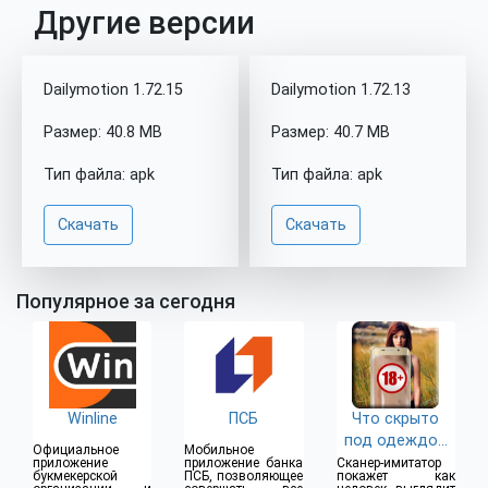
Другие версии
Dailymotion 1.72.15
Dailymotion 1.72.13
Размер: 40.8 MB
Размер: 40.7 MB
Тип файла: apk
Тип файла: apk
Скачать
Скачать
Популярное за сегодня
Winline
ПСБ
Что скрыто
под одеждой
Официальное
Мобильное
(18+)
приложение
приложение банка
Сканер-имитатор
букмекерской
ПСБ, позволяющее
покажет как