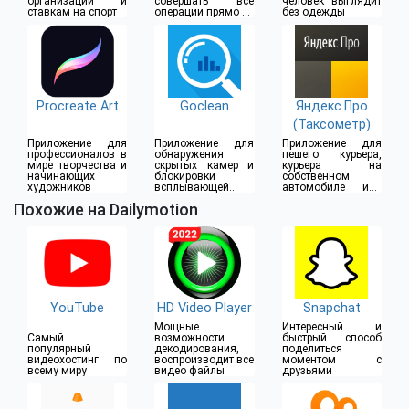
организации и
совершать все
человек выглядит
ставкам на спорт
операции прямо из
без одежды
дома
Procreate Art
Goclean
Яндекс.Про
(Таксометр)
Приложение для
Приложение для
Приложение для
профессионалов в
обнаружения
пешего курьера,
мире творчества и
скрытых камер и
курьера на
начинающих
блокировки
собственном
художников
всплывающей
автомобиле или
рекламы
водителя такси
Похожие на Dailymotion
YouTube
HD Video Player
Snapchat
Мощные
Интересный и
Самый
возможности
быстрый способ
популярный
декодирования,
поделиться
видеохостинг по
воспроизводит все
моментом с
всему миру
видео файлы
друзьями