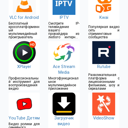
VLC for Android
IPTV
Kwai
Бесплатный
Смотрите IP-
кроссплатформенн
телевидение
Популярная видео
ый
вашего
сеть и
мультимедийный
провайдера из
стриминговые
проигрыватель
любого интернет-
сообщества
источника
XPlayer
Ace Stream
Rutube
Media
Развлекательная
Профессиональны
Многофункционал
платформа с
й инструмент для
ьное
лицензионными
воспроизведения
мультимедийное
фильмами, шоу и
видео
приложение
сериалами
YouTube Детям
Загрузчик
VideoShow
видео
Видео ролики для
семейного