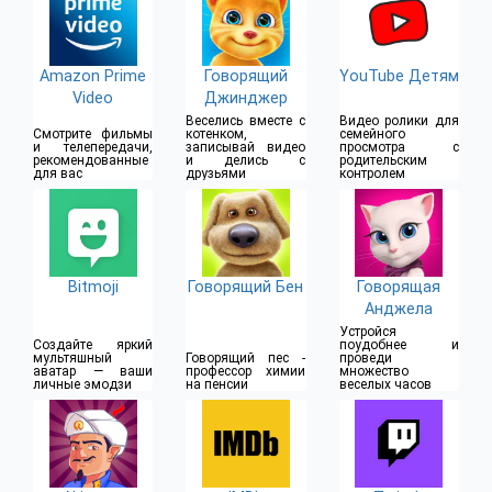
Amazon Prime
Говорящий
YouTube Детям
Video
Джинджер
Веселись вместе с
Видео ролики для
Смотрите фильмы
котенком,
семейного
и телепередачи,
записывай видео
просмотра с
рекомендованные
и делись с
родительским
для вас
друзьями
контролем
Bitmoji
Говорящий Бен
Говорящая
Анджела
Устройся
Создайте яркий
поудобнее и
мультяшный
Говорящий пес -
проведи
аватар — ваши
профессор химии
множество
личные эмодзи
на пенсии
веселых часов