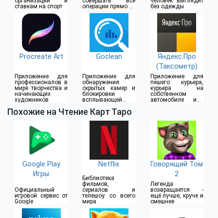
организации и
совершать все
человек выглядит
ставкам на спорт
операции прямо из
без одежды
дома
Procreate Art
Goclean
Яндекс.Про
(Таксометр)
Приложение для
Приложение для
Приложение для
профессионалов в
обнаружения
пешего курьера,
мире творчества и
скрытых камер и
курьера на
начинающих
блокировки
собственном
художников
всплывающей
автомобиле или
рекламы
водителя такси
Похожие на Чтение Карт Таро
Google Play
Netflix
Говорящий Том
Игры
2
Библиотека
фильмов,
Легенда
Официальный
сериалов и
возвращается -
игровой сервис от
телешоу со всего
ещё лучше, круче и
Google
мира
смешнее