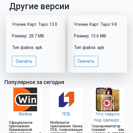
Другие версии
Чтение Карт Таро 13.0
Чтение Карт Таро 9.8
Размер: 28.7 MB
Размер: 15.6 MB
Тип файла: apk
Тип файла: apk
Скачать
Скачать
Популярное за сегодня
Winline
ПСБ
Что скрыто
под одеждой
Официальное
Мобильное
(18+)
приложение
приложение банка
Сканер-имитатор
букмекерской
ПСБ, позволяющее
покажет как