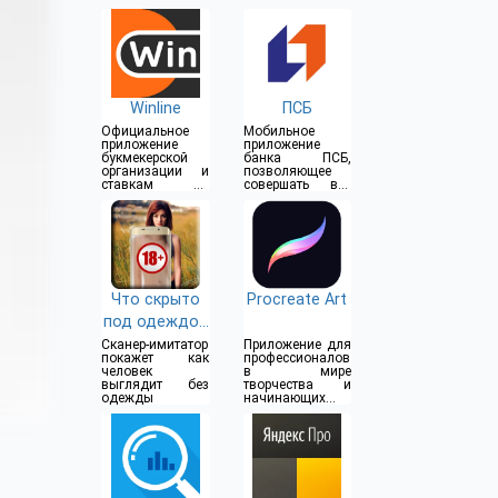
Winline
ПСБ
Официальное
Мобильное
приложение
приложение
букмекерской
банка ПСБ,
организации и
позволяющее
ставкам на
совершать все
спорт
операции прямо
из дома
Что скрыто
Procreate Art
под одеждой
(18+)
Сканер-имитатор
Приложение для
покажет как
профессионалов
человек
в мире
выглядит без
творчества и
одежды
начинающих
художников