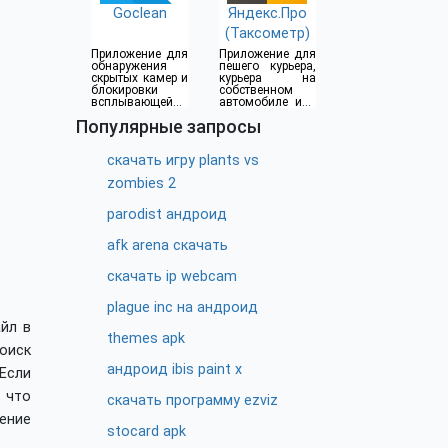
Goclean
Яндекс.Про
(Таксометр)
Приложение для
Приложение для
обнаружения
пешего курьера,
скрытых камер и
курьера на
блокировки
собственном
всплывающей
автомобиле или
рекламы
водителя такси
Популярные запросы
скачать игру plants vs
zombies 2
parodist андроид
afk arena скачать
скачать ip webcam
plague inc на андроид
йл в
themes apk
оиск
андроид ibis paint x
Если
 что
скачать программу ezviz
ение
stocard apk