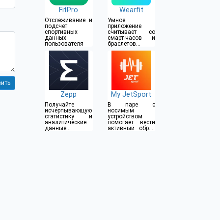
FitPro
Wearfit
Отслеживание и
Умное
подсчет
приложение
спортивных
считывает со
данных
смарт-часов и
пользователя
браслетов
состояние
вашего
организма
Zepp
My JetSport
Получайте
В паре с
исчерпывающую
носимым
статистику и
устройством
аналитические
помогает вести
данные о
активный образ
состоянии
жизни и
здоровья и
заботиться о
фитнеса
здоровье