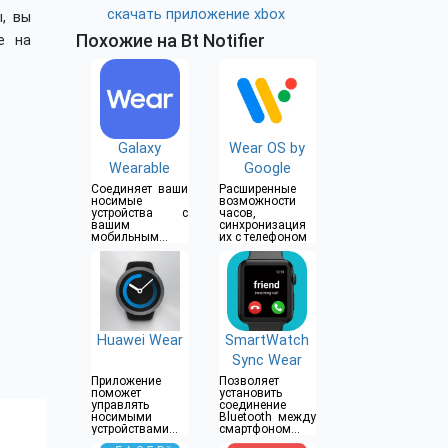
скачать приложение xbox
, вы
Похожие на Bt Notifier
е на
Galaxy
Wear OS by
Wearable
Google
Соединяет ваши
Расширенные
носимые
возможности
устройства с
часов,
вашим
синхронизация
мобильным
их с телефоном
устройством
Huawei Wear
SmartWatch
Sync Wear
Приложение
Позволяет
поможет
установить
управлять
соединение
носимыми
Bluetooth между
устройствами
смартфоном
Huawei
Android и