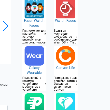
Smartwatch
Facer Watch
Watch Faces
Faces
Приложение для
Большая
настройки и
коллекция
загрузки
циферблатов и
циферблатов
сообщество для
для смарт-часов
Wear OS и Tizen
для часов
Samsung Galaxy
Galaxy
Canyon Life
Wearable
Подключайте
Приложение для
носимое
линейки фитнес-
устройство к
браслетов и
арии
мобильному
смарт-часов
устройству
Canyon