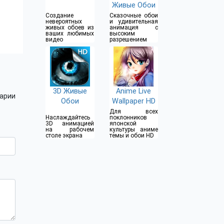
Живые Обои
Создание
Сказочные обои
невероятных
и удивительная
живых обоев из
анимация с
ваших любимых
высоким
видео
разрешением
3D Живые
Anime Live
арии
Обои
Wallpaper HD
Для всех
Наслаждайтесь
поклонников
3D анимацией
японской
на рабочем
культуры аниме
столе экрана
темы и обои HD