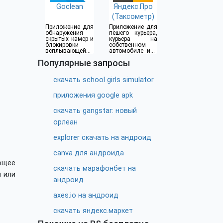
Goclean
Яндекс.Про
(Таксометр)
Приложение для
Приложение для
обнаружения
пешего курьера,
скрытых камер и
курьера на
блокировки
собственном
всплывающей
автомобиле или
рекламы
водителя такси
Популярные запросы
скачать school girls simulator
приложения google apk
скачать gangstar: новый
орлеан
explorer скачать на андроид
canva для андроида
ющее
скачать марафонбет на
н или
андроид
axes.io на андроид
скачать яндекс.маркет