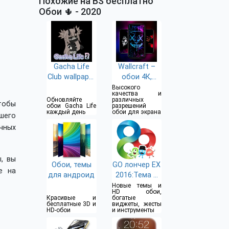
Похожие на BS бесплатно
Обои 🌵 - 2020
Gacha Life
Wallcraft –
Club wallpaper
обои 4К,
4K
живые HD
Высокого
качества и
Обновляйте
различных
тобы
обои Gacha Life
разрешений
каждый день
обои для экрана
шего
чных
, вы
Обои, темы
GO лончер EX
е на
для андроид
2016:Тема &
Обои
Новые темы и
HD обои,
Красивые и
богатые
бесплатные 3D и
виджеты, жесты
HD-обои
и инструменты