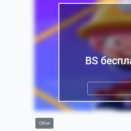
BS беспл
Обои