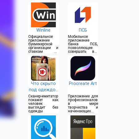
Winline
ПСБ
Официальное
Мобильное
приложение
приложение
букмекерской
банка ПСБ,
организации и
позволяющее
ставкам на
совершать все
спорт
операции прямо
из дома
Что скрыто
Procreate Art
под одеждой
(18+)
Сканер-имитатор
Приложение для
покажет как
профессионалов
человек
в мире
выглядит без
творчества и
одежды
начинающих
художников