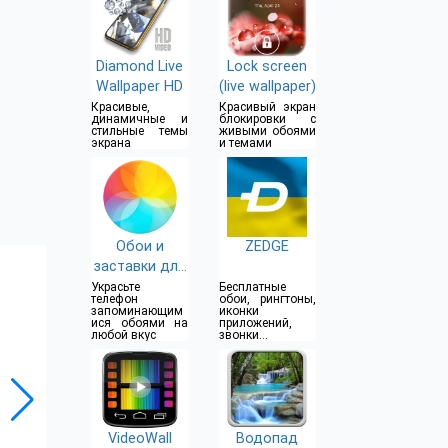
Diamond Live
Lock screen
Wallpaper HD
(live wallpaper)
Красивые,
Красивый экран
динамичные и
блокировки с
стильные темы
живыми обоями
экрана
и темами
Обои и
ZEDGE
заставки для
меня
Украсьте
Бесплатные
телефон
обои, рингтоны,
запоминающим
иконки
ися обоями на
приложений,
любой вкус
звонки
будильника и
уведомлений
VideoWall
Водопад