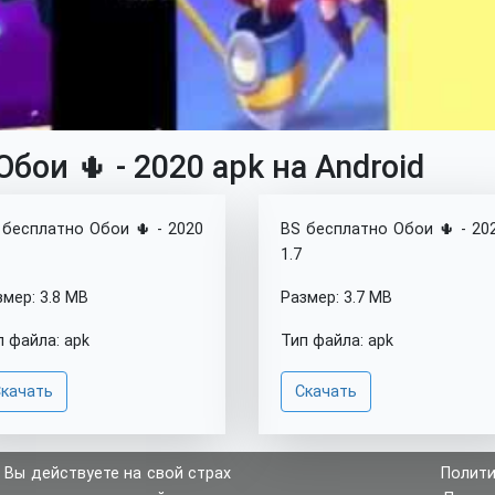
бои 🌵 - 2020 apk на Android
 бесплатно Обои 🌵 - 2020
BS бесплатно Обои 🌵 - 20
1.7
змер: 3.8 MB
Размер: 3.7 MB
п файла: apk
Тип файла: apk
качать
Скачать
 Вы действуете на свой страх
Полити