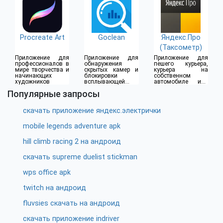
Procreate Art
Goclean
Яндекс.Про
(Таксометр)
Приложение для
Приложение для
Приложение для
профессионалов в
обнаружения
пешего курьера,
мире творчества и
скрытых камер и
курьера на
начинающих
блокировки
собственном
художников
всплывающей
автомобиле или
рекламы
водителя такси
Популярные запросы
скачать приложение яндекс.электрички
mobile legends adventure apk
hill climb racing 2 на андроид
скачать supreme duelist stickman
wps office apk
twitch на андроид
fluvsies скачать на андроид
скачать приложение indriver