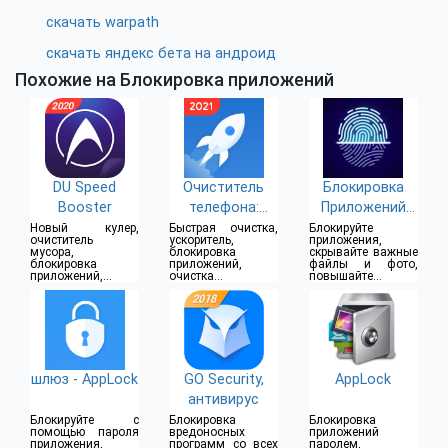
скачать warpath
скачать яндекс бета на андроид
Похожие на Блокировка приложений
DU Speed
Очиститель
Блокировка
Booster
телефона:
Приложений
Boost
Отпечатком
Новый кулер,
Быстрая очистка,
Блокируйте
очиститель
ускоритель,
приложения,
Пальца И
мусора,
блокировка
скрывайте важные
блокировка
приложений,
файлы и фото,
Пароль
приложений,
очистка
повышайте
экономия заряда
уведомлений, тест
безопасность
аккумулятора
Wi-Fi и безопасный
телефона
браузер
шлюз - AppLock
GO Security,
AppLock
антивирус
Блокируйте с
Блокировка
Блокировка
помощью пароля
вредоносных
приложений
приложения,
программ со всех
паролем,