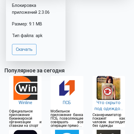
Блокировка
приложений 2.3.06
Размер: 9.1 MB
Тип файла: apk
Скачать
Популярное за сегодня
Winline
ПСБ
Что скрыто
под одеждой
Официальное
Мобильное
(18+)
приложение
приложение банка
Сканер-имитатор
букмекерской
ПСБ, позволяющее
покажет как
организации и
совершать все
человек выглядит
ставкам на спорт
операции прямо из
без одежды
дома