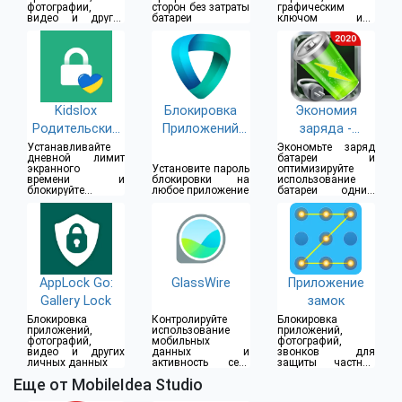
фотографии,
сторон без затраты
графическим
видео и другие
батареи
ключом или
данные
отпечатком
пальца
Kidslox
Блокировка
Экономия
Родительский
Приложений
заряда -
Контроль
Applock
Ускорение
Устанавливайте
Экономьте заряд
дневной лимит
батареи и
экранного
Установите пароль
оптимизируйте
времени и
блокировки на
использование
блокируйте
любое приложение
батареи одним
сторонние
касанием
приложения
AppLock Go:
GlassWire
Приложение
Gallery Lock
замок
Блокировка
Контролируйте
Блокировка
приложений,
использование
приложений,
фотографий,
мобильных
фотографий,
видео и других
данных и
звонков для
личных данных
активность сети
защиты частной
Wi-Fi
жизни
Еще от MobileIdea Studio