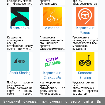
электросамокатов
проката
аренды
в краткосрочную
велосипедов
электросамокатов
аренду
Делимобиль
e-motion
Каршеринг
Рядом
Каршеринг:
Платформа
Приложение с
поминутная
автоматического
картой, на которой
аренда
станционного
отображается весь
автомобиля сразу
проката
московский
после получения
электросамокатов
каршеринг
прав
и велосипедов
Shark Sharing
Каршеринг:
Samocat
Ситидрайв
Sharing
Пройди простую
Краткосрочная
Круглосуточная
регистрацию,
аренда
сеть
найди самокат на
автомобилей за
автоматических
карте и начни
фактическое
станций проката
свою первую
использование
самокатов
поездку
поминутно
Внимание! Скачивая приложения с этого сайта, Вы