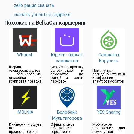
zello рация скачать
скачать youcut на андроид
Похожие на BelkaCar каршеринг
Whoosh
Юрент - прокат
Самокаты
самокатов
Карусель
Шеринг
Сервис по прокату
электросамокатов
велосипедов и
Поминутная
- бронирование,
самокатов на
аренда быстрых и
страховка и
одной из сотен
комфортных
групповая поездка
парковок
электросамокатов
MOLNIA
Велобайк
YES Sharing
Мультигорода
Кикшеринг - услуга
Официальное
Мобильное
по
приложение
приложение для
предоставлению
городского
поминутной