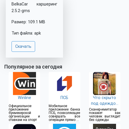
BelkaCar каршеринг
2.5.2-gms
Размер: 109.1 MB
Тип файла: apk
Скачать
Популярное за сегодня
Winline
ПСБ
Что скрыто
под одеждой
Официальное
Мобильное
(18+)
приложение
приложение банка
Сканер-имитатор
букмекерской
ПСБ, позволяющее
покажет как
организации и
совершать все
человек выглядит
ставкам на спорт
операции прямо из
без одежды
дома