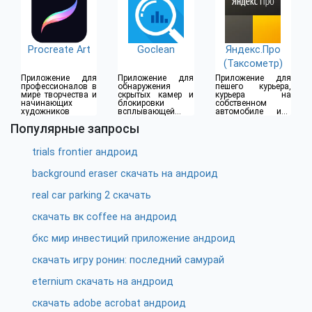
Procreate Art
Goclean
Яндекс.Про
(Таксометр)
Приложение для
Приложение для
Приложение для
профессионалов в
обнаружения
пешего курьера,
мире творчества и
скрытых камер и
курьера на
начинающих
блокировки
собственном
художников
всплывающей
автомобиле или
рекламы
водителя такси
Популярные запросы
trials frontier андроид
background eraser скачать на андроид
real car parking 2 скачать
скачать вк coffee на андроид
бкс мир инвестиций приложение андроид
скачать игру ронин: последний самурай
eternium скачать на андроид
скачать adobe acrobat андроид