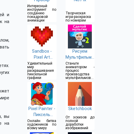
Интересный
инструмент по
созданию
Творческая
ей и
покадровой
игра-раскраска
анимации
по номерам
к на
лом,
вать
Sandbox -
Рисуем
Pixel Art
Мультфильмы
Coloring
2
Удивительный
Станьте
тях.
мир
аниматором -
раскрашивания
процесс
угих
пиксельной
производства
графики
мультфильмов
стал проще
может
мире
Pixel Painter -
Sketchbook
Пиксель
, вы
От эскизов до
Художник
Онлайн битва
полной
е на
художников по
доработки
всему миру
изображений