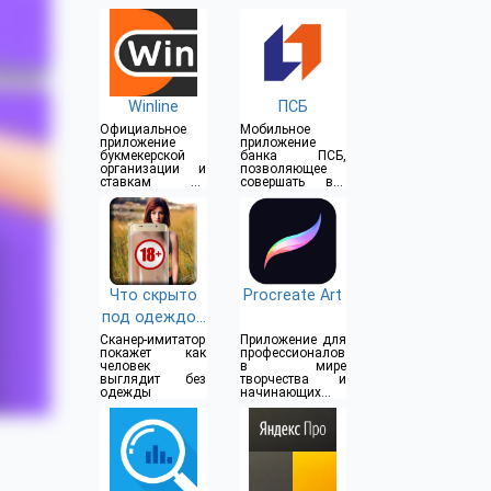
Winline
ПСБ
Официальное
Мобильное
приложение
приложение
букмекерской
банка ПСБ,
организации и
позволяющее
ставкам на
совершать все
спорт
операции прямо
из дома
Что скрыто
Procreate Art
под одеждой
(18+)
Сканер-имитатор
Приложение для
покажет как
профессионалов
человек
в мире
выглядит без
творчества и
одежды
начинающих
художников