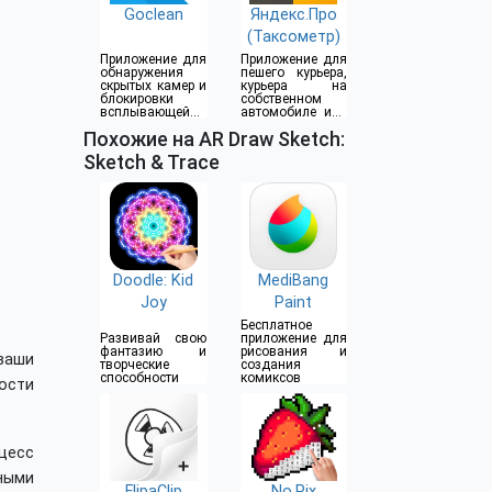
Goclean
Яндекс.Про
(Таксометр)
Приложение для
Приложение для
обнаружения
пешего курьера,
скрытых камер и
курьера на
блокировки
собственном
всплывающей
автомобиле или
рекламы
водителя такси
Похожие на AR Draw Sketch:
Sketch & Trace
Doodle: Kid
MediBang
Joy
Paint
Бесплатное
Развивай свою
приложение для
фантазию и
рисования и
 ваши
творческие
создания
способности
комиксов
ости
цесс
ными
FlipaClip
No.Pix