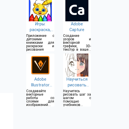
Игры:
Adobe
раскраска,
Capture
рисование,
Приложение с
Создание
детскими
узоров и
рисование
книжками для
векторной
раскраски и
графики, 3D-
неоном
рисования
текстур в вашем
телефоне
Adobe
Научиться
Illustrator
рисовать
Draw
аниме
Создавайте
Научитесь
векторные
рисовать шаг за
работы со
шагом с
слоями для
помощью
изображений и
учебников
рисунков
рисования
аниме