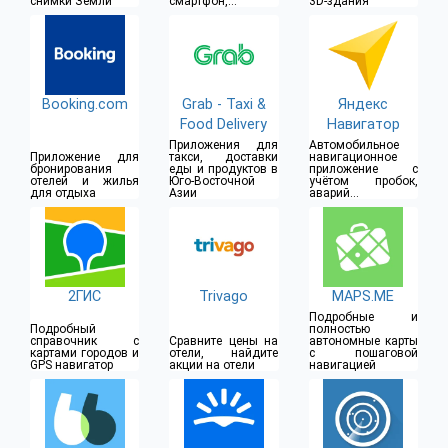
снимки Земли
смартфон, и
3D-здания
добавлять их в
Карты
Booking.com
Grab - Taxi &
Яндекс
Food Delivery
Навигатор
Приложения для
Автомобильное
Приложение для
такси, доставки
навигационное
бронирования
еды и продуктов в
приложение с
отелей и жилья
Юго-Восточной
учётом пробок,
для отдыха
Азии
аварий и
ремонтных работ
2ГИС
Trivago
MAPS.ME
Подробные и
Подробный
полностью
справочник с
Сравните цены на
автономные карты
картами городов и
отели, найдите
с пошаговой
GPS навигатор
акции на отели
навигацией