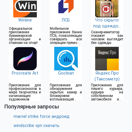
Winline
ПСБ
Что скрыто
под одеждой
Официальное
Мобильное
(18+)
приложение
приложение банка
Сканер-имитатор
букмекерской
ПСБ, позволяющее
покажет как
организации и
совершать все
человек выглядит
ставкам на спорт
операции прямо из
без одежды
дома
Procreate Art
Goclean
Яндекс.Про
(Таксометр)
Приложение для
Приложение для
Приложение для
профессионалов в
обнаружения
пешего курьера,
мире творчества и
скрытых камер и
курьера на
начинающих
блокировки
собственном
художников
всплывающей
автомобиле или
рекламы
водителя такси
Популярные запросы
marvel strike force андроид
windscribe vpn скачать