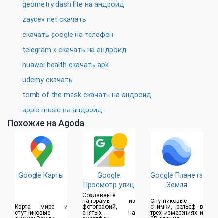
geometry dash lite на андроид
zaycev net скачать
скачать google на телефон
telegram x скачать на андроид
huawei health скачать apk
udemy скачать
tomb of the mask скачать на андроид
apple music на андроид
Похожие на Agoda
Google Карты
Google
Google Планета
Просмотр улиц
Земля
Создавайте
панорамы из
Спутниковые
Карта мира и
фотографий,
снимки, рельеф в
спутниковые
снятых на
трех измерениях и